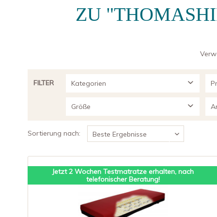
ZU "THOMASH
Verw
FILTER
Kategorien
Pr
Schlafen
Größe
A
Matratzen
90x200 cm
Sortierung nach:
Gesundheit
100x200 cm
Pflegematratzen
Marken
Jetzt 2 Wochen Testmatratze erhalten, nach
Thomashilfen
telefonischer Beratung!