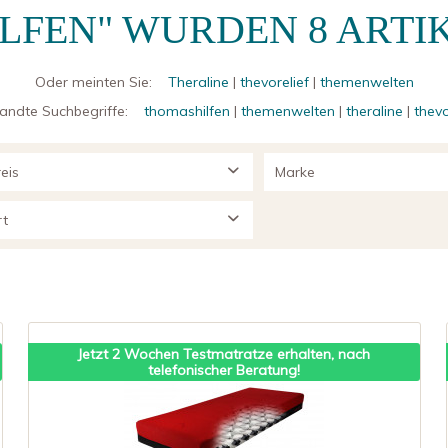
ILFEN" WURDEN
8
ARTI
Oder meinten Sie:
Theraline
|
thevorelief
|
themenwelten
andte Suchbegriffe:
thomashilfen
|
themenwelten
|
theraline
|
thevo
eis
Marke
thomashilfen
rt
von
939,01 €
bis
2063,00 €
Kaltschaum
Jetzt 2 Wochen Testmatratze erhalten, nach
telefonischer Beratung!