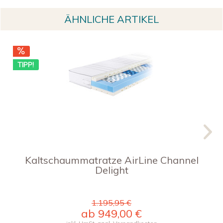
ÄHNLICHE ARTIKEL
TIPP!
TI
Kaltschaummatratze AirLine Channel
Delight
1.195,95 €
ab 949,00 €